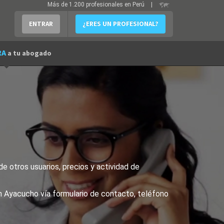
Más de 1.200 profesionales en Perú
|
ENTRAR
¿ERES UN PROFESIONAL?
RA
a tu abogado
e otros usuarios, precios y actividad de
en Ayacucho vía formulario de contacto, teléfono