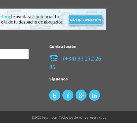
Contratación
(+34) 93 272 26
85
Síguenos
©2022 lexdir.com Todos los derechos reservados