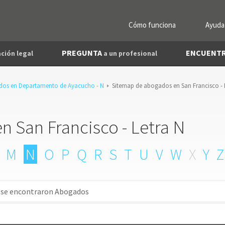
Cómo funciona
Ayuda
PREGUNTA
ENCUENT
ción legal
a un profesional
dos en Departamento de Ayacucho - N
Sitemap de abogados en San Francisco -
 San Francisco - Letra N
M
N
O
P
Q
R
S
T
U
V
W
X
Y
Z
 se encontraron Abogados