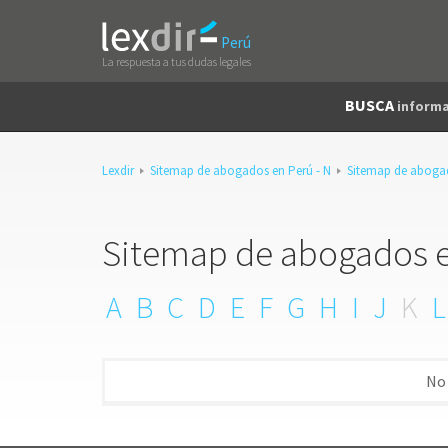
Perú
La respuesta a tus dudas legales
BUSCA
informa
Lexdir
Sitemap de abogados en Perú - N
Sitemap de aboga
Sitemap de abogados en
A
B
C
D
E
F
G
H
I
J
K
L
No