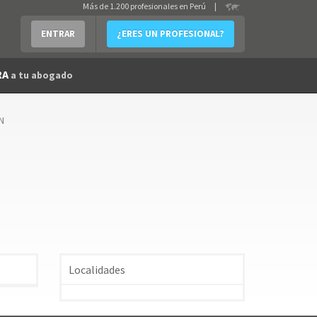
Más de 1.200 profesionales en Perú
|
ENTRAR
¿ERES UN PROFESIONAL?
RA
a tu abogado
 N
Localidades