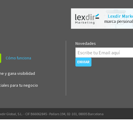
Novedades
Cómo funciona
ne y gana visibilidad
iales para tu negocio
xdir Global, S.L. - CIF B66062845 - Pallars 194, 02-101, 08005 Barcelona